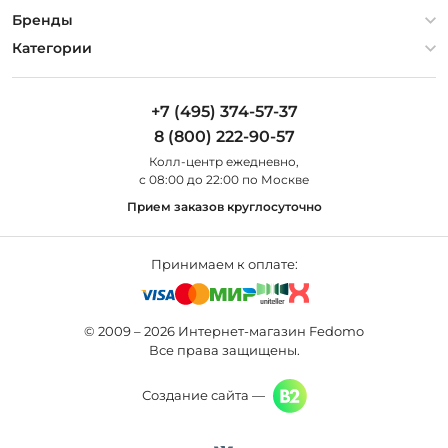
Гарантия
О компании
Бренды
Оплата и доставка
Контакты
Artelamp
Категории
Установка
Дизайнерам
Maytoni
Люстры
Полезная информация
Odeon Light
Бра
+7 (495) 374-57-37
Новости
St Luce
Торшеры
8 (800) 222-90-57
Вопросы и ответы
Favourite
Настольные лампы
Колл-центр eжедневно,
Наши магазины
Lightstar
Уличные светильники
с 08:00 до 22:00 по Москве
Карта сайта
Citilux
Споты
Прием заказов круглосуточно
Все бренды
Светильники
Принимаем к оплате:
© 2009 – 2026 Интернет-магазин Fedomo
Все права защищены.
Создание сайта —