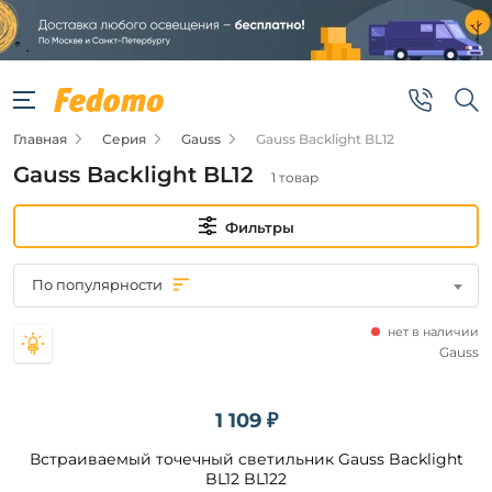
Фильтры
Цена
Главная
Серия
Gauss
Gauss Backlight BL12
от
Gauss Backlight BL12
1 товар
до
Фильтры
По популярности
нет в наличии
Бренд
Gauss
Gauss
1 109 ₽
Встраиваемый точечный светильник Gauss Backlight
Цвет
плафонов
BL12 BL122