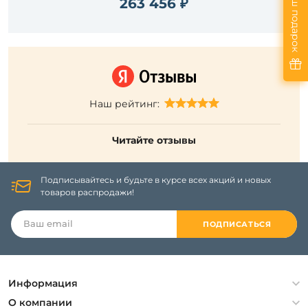
Ваш подарок
263 456 ₽
Наш рейтинг:
Читайте отзывы
Подписывайтесь и будьте в курсе всех акций и новых
товаров распродажи!
ПОДПИСАТЬСЯ
Информация
Политика конфиденциальности
О компании