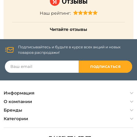
Наш рейтинг:
Читайте отзывы
Подписывайтесь и будьте в курсе всех акций и новых
товаров распродажи!
ПОДПИСАТЬСЯ
Информация
Политика конфиденциальности
О компании
Гарантия
О компании
Бренды
Оплата и доставка
Контакты
Artelamp
Категории
Установка
Дизайнерам
Maytoni
Люстры
Полезная информация
Odeon Light
Бра