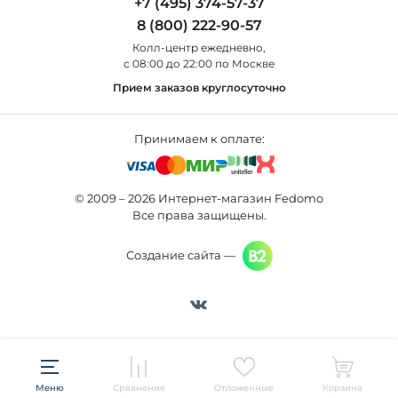
+7 (495) 374-57-37
Новости
St Luce
Торшеры
8 (800) 222-90-57
Вопросы и ответы
Favourite
Настольные лампы
Колл-центр eжедневно,
Наши магазины
Lightstar
Уличные светильники
с 08:00 до 22:00 по Москве
Карта сайта
Citilux
Споты
Прием заказов круглосуточно
Все бренды
Светильники
Принимаем к оплате:
© 2009 – 2026 Интернет-магазин Fedomo
Все права защищены.
Создание сайта —
Меню
Сравнение
Отложенные
Корзина