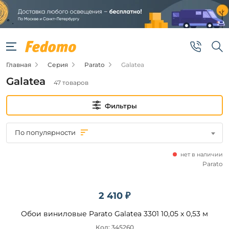
Фильтры
Цена
Главная
Серия
Parato
Galatea
от
Galatea
47 товаров
до
Фильтры
По популярности
нет в наличии
Бренд
Parato
Parato
2 410 ₽
Обои виниловые Parato Galatea 3301 10,05 x 0,53 м
Подобрать
Код: 345260
товары