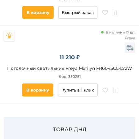
Цвет
В корзину
Быстрый заказ
основания
Стиль
В наличии 17 шт.
Freya
Наличие
11 210 ₽
Подобрать
Потолочный светильник Freya Marilyn FR6043CL-L72W
товары
Код: 350251
В корзину
Купить в 1 клик
ТОВАР ДНЯ