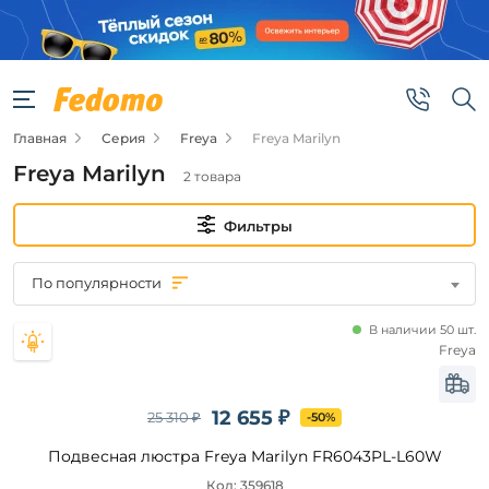
Фильтры
Цена
Главная
Серия
Freya
Freya Marilyn
от
Freya Marilyn
2 товара
до
Фильтры
По популярности
В наличии 50 шт.
Бренд
Freya
Freya
12 655 ₽
25 310 ₽
-50%
Цвет
Подвесная люстра Freya Marilyn FR6043PL-L60W
плафонов
Код: 359618