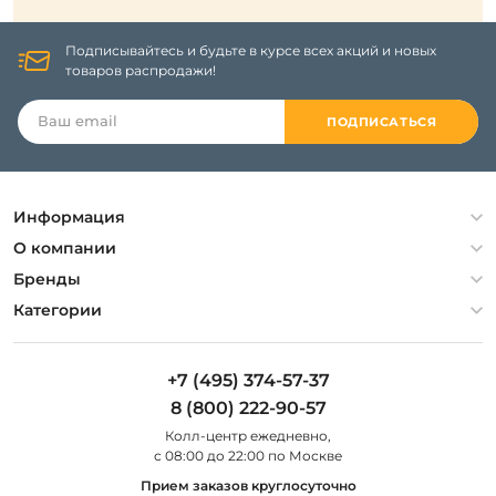
Подписывайтесь и будьте в курсе всех акций и новых
товаров распродажи!
ПОДПИСАТЬСЯ
Информация
Политика конфиденциальности
О компании
Гарантия
О компании
Бренды
Оплата и доставка
Контакты
Artelamp
Категории
Установка
Дизайнерам
Maytoni
Люстры
Полезная информация
Odeon Light
Бра
+7 (495) 374-57-37
Новости
St Luce
Торшеры
8 (800) 222-90-57
Вопросы и ответы
Favourite
Настольные лампы
Колл-центр eжедневно,
Наши магазины
Lightstar
Уличные светильники
с 08:00 до 22:00 по Москве
Карта сайта
Citilux
Споты
Прием заказов круглосуточно