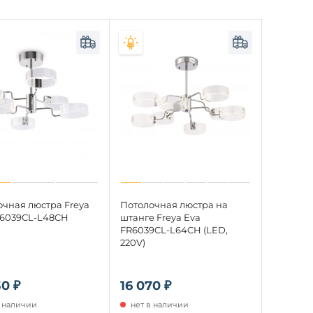
очная люстра Freya
Потолочная люстра на
R6039CL-L48CH
штанге Freya Eva
FR6039CL-L64CH (LED,
220V)
30 ₽
16 070 ₽
в наличии
нет в наличии