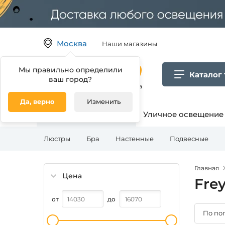
Москва
Наши магазины
Мы правильно определили
Каталог
ваш город?
Гипермаркет товаров для дома
Да, верно
Изменить
Освещение для дома
Уличное освещение
Люстры
Бра
Настенные
Подвесные
Главная
Цена
Fre
от
до
По по