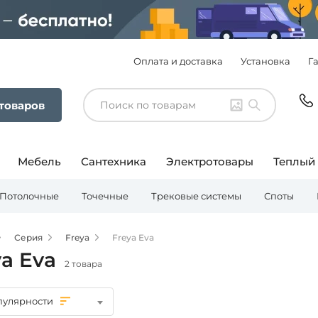
Оплата и доставка
Установка
Г
 товаров
Мебель
Сантехника
Электротовары
Теплый
Потолочные
Точечные
Трековые системы
Споты
Серия
Freya
Freya Eva
ya Eva
2 товара
пулярности