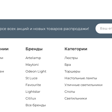
урсе всех акций и новых товаров распродажи!
ании
Бренды
Категории
ии
Artelamp
Люстры
Maytoni
Бра
ам
Odeon Light
Торшеры
St Luce
Настольные лампы
Favourite
Уличные светильники
Lightstar
Споты
Citilux
Светильники
Все бренды