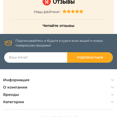
Наш рейтинг:
Читайте отзывы
Подписывайтесь и будьте в курсе всех акций и новых
товаров распродажи!
ПОДПИСАТЬСЯ
Информация
Политика конфиденциальности
О компании
Гарантия
О компании
Бренды
Оплата и доставка
Контакты
Artelamp
Категории
Установка
Дизайнерам
Maytoni
Люстры
Полезная информация
Odeon Light
Бра