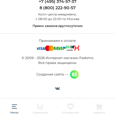
+7 (495) 374-57-37
Новости
St Luce
Торшеры
8 (800) 222-90-57
Вопросы и ответы
Favourite
Настольные лампы
Колл-центр eжедневно,
Наши магазины
Lightstar
Уличные светильники
с 08:00 до 22:00 по Москве
Карта сайта
Citilux
Споты
Прием заказов круглосуточно
Все бренды
Светильники
Принимаем к оплате:
© 2009 – 2026 Интернет-магазин Fedomo
Все права защищены.
Создание сайта —
Меню
Сравнение
Отложенные
Корзина