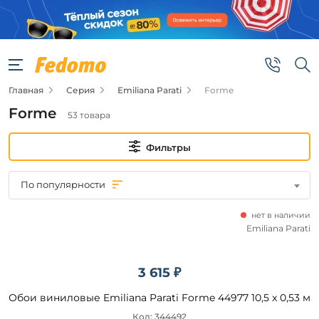
Фильтры
Цена
Главная
Серия
Emiliana Parati
Forme
от
Forme
53 товара
до
Фильтры
По популярности
нет в наличии
Бренд
Emiliana Parati
Emiliana
Parati
3 615 ₽
Обои виниловые Emiliana Parati Forme 44977 10,5 x 0,53 м
Код: 344492
Подобрать