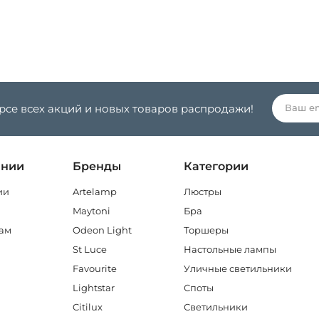
урсе всех акций и новых товаров распродажи!
ании
Бренды
Категории
ии
Artelamp
Люстры
Maytoni
Бра
ам
Odeon Light
Торшеры
St Luce
Настольные лампы
Favourite
Уличные светильники
Lightstar
Споты
Citilux
Светильники