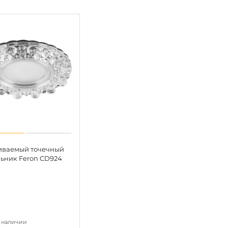
иваемый точечный
льник Feron CD924
в наличии