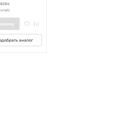
48284
Китай)
орзину
одобрать аналог