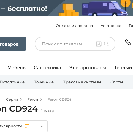
Оплата и доставка
Установка
Г
 товаров
Мебель
Сантехника
Электротовары
Теплый
Потолочные
Точечные
Трековые системы
Споты
Серия
Feron
Feron CD924
on CD924
1 товар
пулярности