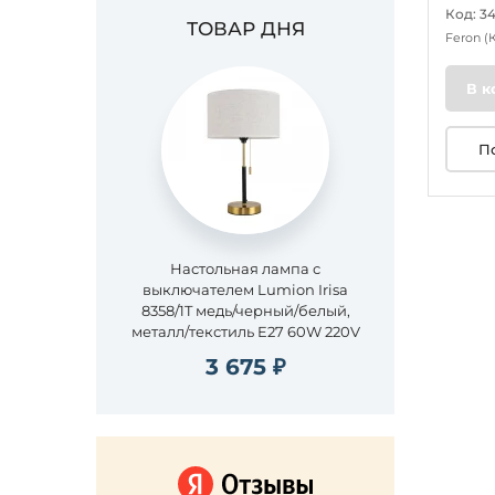
Код: 3
ТОВАР ДНЯ
Feron
(
В к
П
Настольная лампа с
выключателем Lumion Irisa
8358/1T медь/черный/белый,
металл/текстиль E27 60W 220V
3 675 ₽