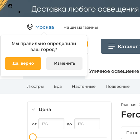
Москва
Наши магазины
Мы правильно определили
Каталог
ваш город?
Гипермаркет товаров для дома
Да, верно
Изменить
Освещение для дома
Уличное освещение
Люстры
Бра
Настенные
Подвесные
Главная
Цена
Fer
от
до
По по