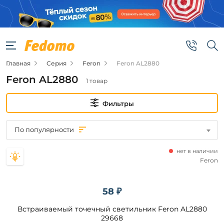
Фильтры
Цена
Главная
Серия
Feron
Feron AL2880
от
Feron AL2880
1 товар
до
Фильтры
По популярности
нет в наличии
Бренд
Feron
Feron
58 ₽
Встраиваемый точечный светильник Feron AL2880
Цвет
плафонов
29668