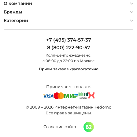
Политика конфиденциальности
О компании
Гарантия
О компании
Бренды
Оплата и доставка
Контакты
Artelamp
Категории
Установка
Дизайнерам
Maytoni
Люстры
Полезная информация
Odeon Light
Бра
+7 (495) 374-57-37
Новости
St Luce
Торшеры
8 (800) 222-90-57
Вопросы и ответы
Favourite
Настольные лампы
Колл-центр eжедневно,
Наши магазины
Lightstar
Уличные светильники
с 08:00 до 22:00 по Москве
Карта сайта
Citilux
Споты
Прием заказов круглосуточно
Все бренды
Светильники
Принимаем к оплате:
© 2009 – 2026 Интернет-магазин Fedomo
Все права защищены.
Создание сайта —