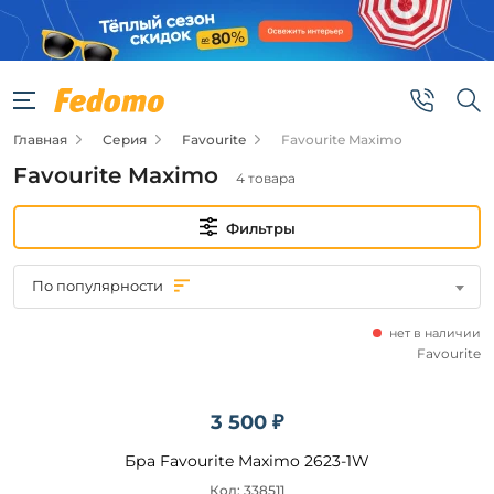
Фильтры
Цена
Главная
Серия
Favourite
Favourite Maximo
от
Favourite Maximo
4 товара
до
Фильтры
По популярности
нет в наличии
Бренд
Favourite
Favourite
3 500 ₽
Цвет
Бра Favourite Maximo 2623-1W
плафонов
Код: 338511