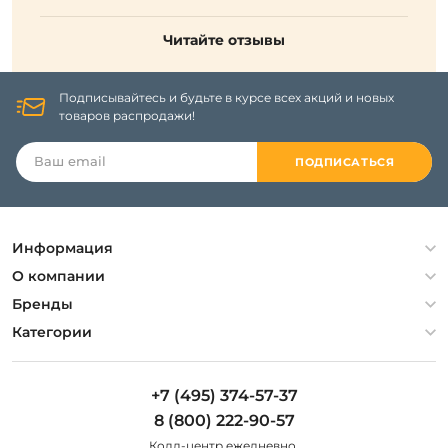
Читайте отзывы
Подписывайтесь и будьте в курсе всех акций и новых
товаров распродажи!
ПОДПИСАТЬСЯ
Информация
Политика конфиденциальности
О компании
Гарантия
О компании
Бренды
Оплата и доставка
Контакты
Artelamp
Категории
Установка
Дизайнерам
Maytoni
Люстры
Полезная информация
Odeon Light
Бра
+7 (495) 374-57-37
Новости
St Luce
Торшеры
8 (800) 222-90-57
Вопросы и ответы
Favourite
Настольные лампы
Колл-центр eжедневно,