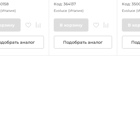
40158
Код: 364137
Код: 350
e
(Италия)
Evoluce
(Италия)
Evoluce
(И
орзину
В корзину
В ко
одобрать аналог
Подобрать аналог
Под