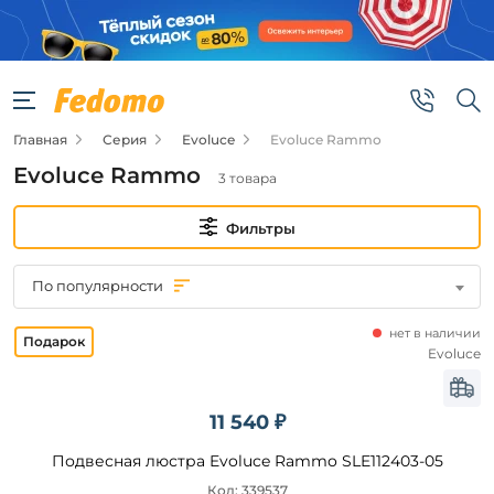
Фильтры
Цена
Главная
Серия
Evoluce
Evoluce Rammo
от
Evoluce Rammo
3 товара
до
Фильтры
По популярности
нет в наличии
Бренд
Evoluce
Evoluce
11 540 ₽
Цвет
Подвесная люстра Evoluce Rammo SLE112403-05
плафонов
Код: 339537