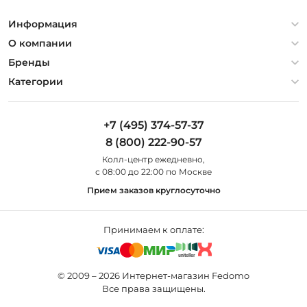
Информация
Политика конфиденциальности
О компании
Гарантия
О компании
Бренды
Оплата и доставка
Контакты
Artelamp
Категории
Установка
Дизайнерам
Maytoni
Люстры
Полезная информация
Odeon Light
Бра
+7 (495) 374-57-37
Новости
St Luce
Торшеры
8 (800) 222-90-57
Вопросы и ответы
Favourite
Настольные лампы
Колл-центр eжедневно,
Наши магазины
Lightstar
Уличные светильники
с 08:00 до 22:00 по Москве
Карта сайта
Citilux
Споты
Прием заказов круглосуточно
Все бренды
Светильники
Принимаем к оплате:
© 2009 – 2026 Интернет-магазин Fedomo
Все права защищены.