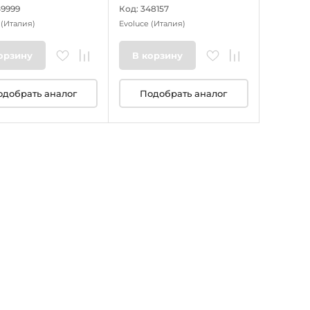
49999
Код: 348157
e
(Италия)
Evoluce
(Италия)
орзину
В корзину
одобрать аналог
Подобрать аналог