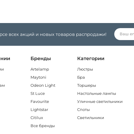
урсе всех акций и новых товаров распродажи!
ании
Бренды
Категории
ии
Artelamp
Люстры
Maytoni
Бра
ам
Odeon Light
Торшеры
St Luce
Настольные лампы
Favourite
Уличные светильники
Lightstar
Споты
Citilux
Светильники
Все бренды