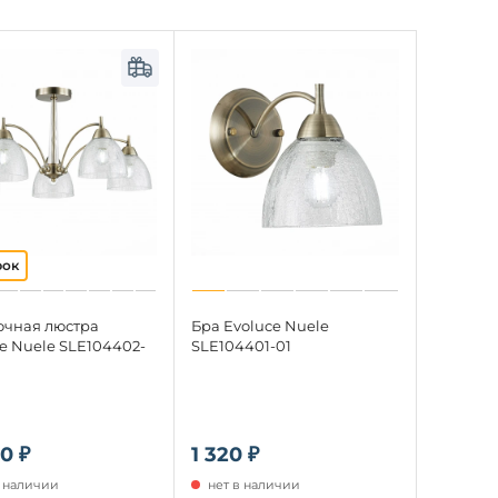
очная люстра
Бра Evoluce Nuele
e Nuele SLE104402-
SLE104401-01
0 ₽
1 320 ₽
в наличии
нет в наличии