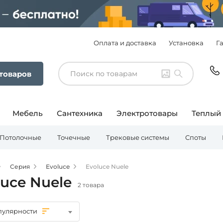
Оплата и доставка
Установка
Г
 товаров
Мебель
Сантехника
Электротовары
Теплый
Потолочные
Точечные
Трековые системы
Споты
Серия
Evoluce
Evoluce Nuele
luce Nuele
2 товара
пулярности