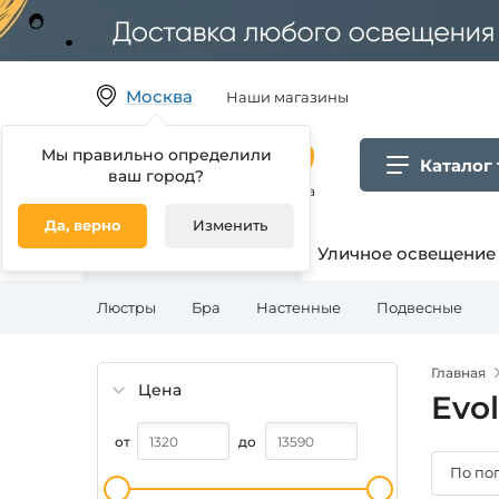
Москва
Наши магазины
Мы правильно определили
Каталог
ваш город?
Гипермаркет товаров для дома
Да, верно
Изменить
Освещение для дома
Уличное освещение
Люстры
Бра
Настенные
Подвесные
Главная
Цена
Evo
от
до
По по