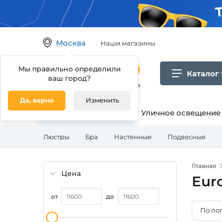
Москва
Наши магазины
Мы правильно определили
Каталог
ваш город?
Гипермаркет товаров для дома
Да, верно
Изменить
Освещение для дома
Уличное освещение
Люстры
Бра
Настенные
Подвесные
Главная
Цена
Euro
от
до
По по