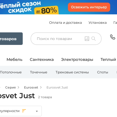
Оплата и доставка
Установка
Г
 товаров
Мебель
Сантехника
Электротовары
Теплый
Потолочные
Точечные
Трековые системы
Споты
Серия
Eurosvet
Eurosvet Just
svet Just
2 товара
пулярности