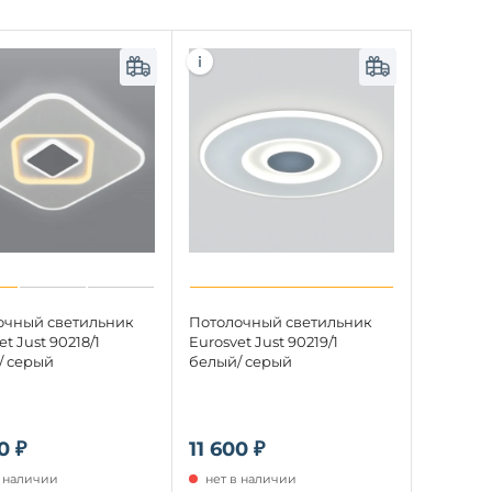
очный светильник
Потолочный светильник
et Just 90218/1
Eurosvet Just 90219/1
/ серый
белый/ серый
0 ₽
11 600 ₽
в наличии
нет в наличии