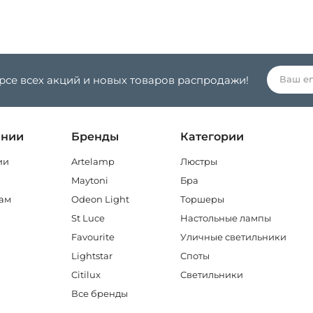
урсе всех акций и новых товаров распродажи!
ании
Бренды
Категории
ии
Artelamp
Люстры
Maytoni
Бра
ам
Odeon Light
Торшеры
St Luce
Настольные лампы
Favourite
Уличные светильники
Lightstar
Споты
Citilux
Светильники
Все бренды