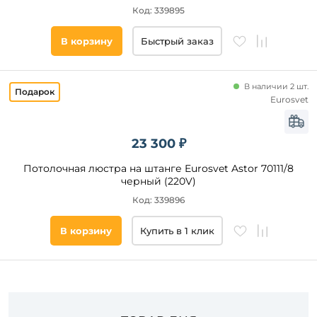
Код: 339895
Цвет
основания
В корзину
Быстрый заказ
Стиль
В наличии 2 шт.
Eurosvet
Наличие
23 300 ₽
Подобрать
товары
Потолочная люстра на штанге Eurosvet Astor 70111/8
черный (220V)
Код: 339896
В корзину
Купить в 1 клик