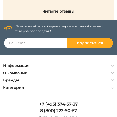
Читайте отзывы
Подписывайтесь и будьте в курсе всех акций и новых
товаров распродажи!
ПОДПИСАТЬСЯ
Информация
Политика конфиденциальности
О компании
Гарантия
О компании
Бренды
Оплата и доставка
Контакты
Artelamp
Категории
Установка
Дизайнерам
Maytoni
Люстры
Полезная информация
Odeon Light
Бра
+7 (495) 374-57-37
Новости
St Luce
Торшеры
8 (800) 222-90-57
Вопросы и ответы
Favourite
Настольные лампы