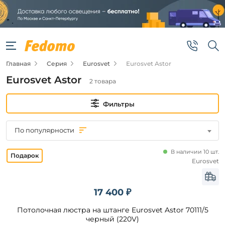
Фильтры
Цена
Главная
Серия
Eurosvet
Eurosvet Astor
от
Eurosvet Astor
2 товара
до
Фильтры
По популярности
В наличии 10 шт.
Бренд
Eurosvet
Eurosvet
17 400 ₽
Потолочная люстра на штанге Eurosvet Astor 70111/5
Цвет
плафонов
черный (220V)