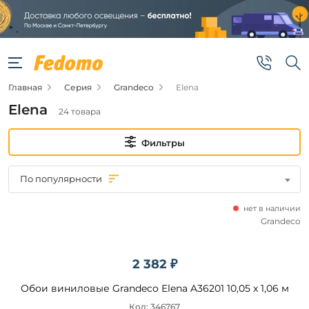
Фильтры
Цена
Главная
Серия
Grandeco
Elena
от
Elena
24 товара
до
Фильтры
По популярности
нет в наличии
Бренд
Grandeco
Grandeco
2 382 ₽
Обои виниловые Grandeco Elena A36201 10,05 x 1,06 м
Подобрать
Код: 346767
товары