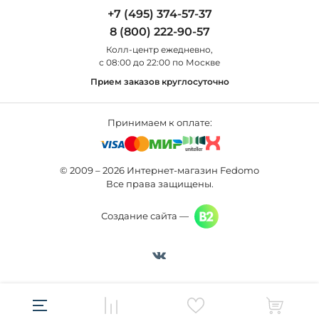
Odeon Light
Бра
+7 (495) 374-57-37
Новости
St Luce
Торшеры
8 (800) 222-90-57
Вопросы и ответы
Favourite
Настольные лампы
Колл-центр eжедневно,
Наши магазины
Lightstar
Уличные светильники
с 08:00 до 22:00 по Москве
Карта сайта
Citilux
Споты
Прием заказов круглосуточно
Все бренды
Светильники
Принимаем к оплате:
© 2009 – 2026 Интернет-магазин Fedomo
Все права защищены.
Создание сайта —