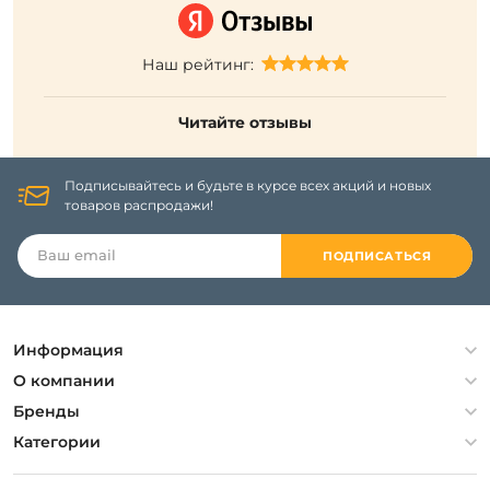
Наш рейтинг:
Читайте отзывы
Подписывайтесь и будьте в курсе всех акций и новых
товаров распродажи!
ПОДПИСАТЬСЯ
Информация
Политика конфиденциальности
О компании
Гарантия
О компании
Бренды
Оплата и доставка
Контакты
Artelamp
Категории
Установка
Дизайнерам
Maytoni
Люстры
Полезная информация