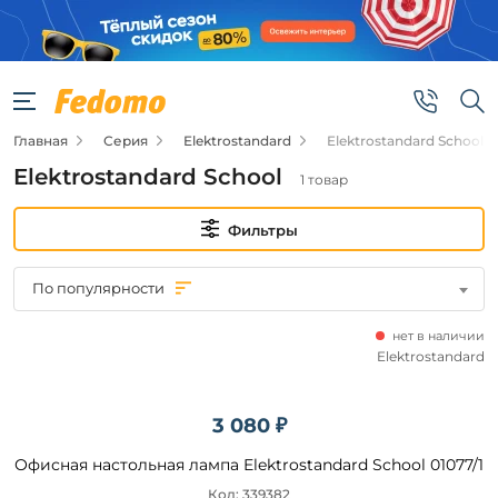
Фильтры
Цена
Главная
Серия
Elektrostandard
Elektrostandard School
от
Elektrostandard School
1 товар
до
Фильтры
По популярности
нет в наличии
Бренд
Elektrostandard
Elektrostandard
3 080 ₽
Офисная настольная лампа Elektrostandard School 01077/1
Цвет
плафонов
Код: 339382