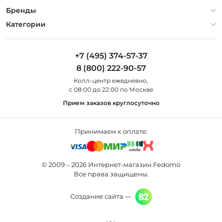
Гарантия
О компании
Бренды
Оплата и доставка
Контакты
Artelamp
Категории
Установка
Дизайнерам
Maytoni
Люстры
Полезная информация
Odeon Light
Бра
+7 (495) 374-57-37
Новости
St Luce
Торшеры
8 (800) 222-90-57
Вопросы и ответы
Favourite
Настольные лампы
Колл-центр eжедневно,
Наши магазины
Lightstar
Уличные светильники
с 08:00 до 22:00 по Москве
Карта сайта
Citilux
Споты
Прием заказов круглосуточно
Все бренды
Светильники
Принимаем к оплате:
© 2009 – 2026 Интернет-магазин Fedomo
Все права защищены.
Создание сайта —