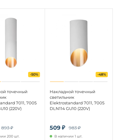
-50%
-48%
ой точечный
Накладной точечный
ник
светильник
tandard 7011, 7005
Elektrostandard 7011, 7005
U10 (220V)
DLN114 GU10 (220V)
509 ₽
893 ₽
983 ₽
ии 200 шт.
В наличии 1 шт.