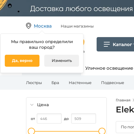
Москва
Наши магазины
Мы правильно определили
Каталог
ваш город?
Гипермаркет товаров для дома
Да, верно
Изменить
Освещение для дома
Уличное освещение
Люстры
Бра
Настенные
Подвесные
Главная
Цена
Elek
от
до
По по