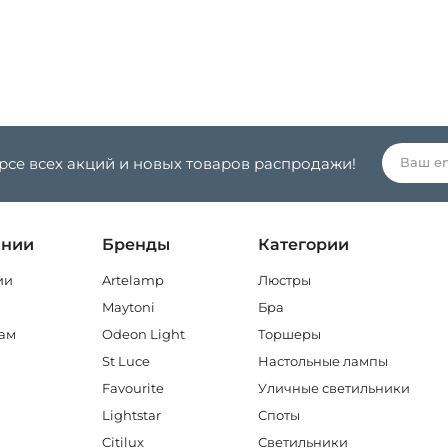
урсе всех акций и новых товаров распродажи!
ании
Бренды
Категории
ии
Artelamp
Люстры
Maytoni
Бра
ам
Odeon Light
Торшеры
St Luce
Настольные лампы
Favourite
Уличные светильники
Lightstar
Споты
Citilux
Светильники