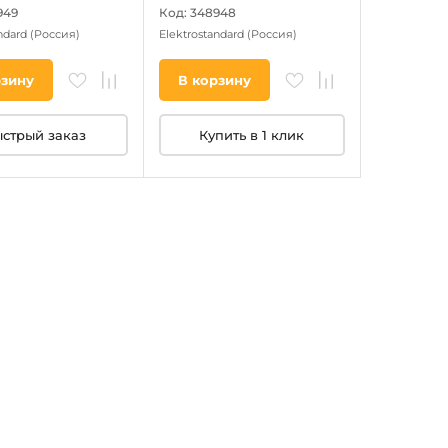
949
Код: 348948
andard
(Россия)
Elektrostandard
(Россия)
рзину
В корзину
стрый заказ
Купить в 1 клик