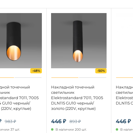
-48%
-50%
дной точечный
Накладной точечный
Накладн
льник
светильник
светиль
ostandard 7011, 7005
Elektrostandard 7011, 7005
Elektros
4 GU10 черный/
DLN115 GU10 черный/
DLN115 G
 (220V, круглые)
золото (220V, круглые)
₽
446 ₽
446 ₽
983 ₽
893 ₽
личии 37 шт.
В наличии 200 шт.
В налич