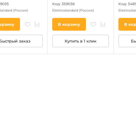
59035
Код: 359036
Код: 348
standard
(Россия)
Elektrostandard
(Россия)
Elektrost
орзину
В корзину
В ко
Быстрый заказ
Купить в 1 клик
Бы