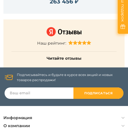
Ваш подарок
263 456 ₽
Наш рейтинг:
Читайте отзывы
Подписывайтесь и будьте в курсе всех акций и новых
товаров распродажи!
ПОДПИСАТЬСЯ
Информация
Политика конфиденциальности
О компании