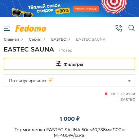
Фильтры
Цена
Главная
Серия
EASTEC
EASTEC SAUNA
от
EASTEC SAUNA
1 товар
до
Фильтры
По популярности
нет в наличии
Бренд
EASTEC
EASTEC
1 000 ₽
Термопленка EASTEC SAUNA 50см*0,338мм*100м
Подобрать
М=400W/м.кв.
товары