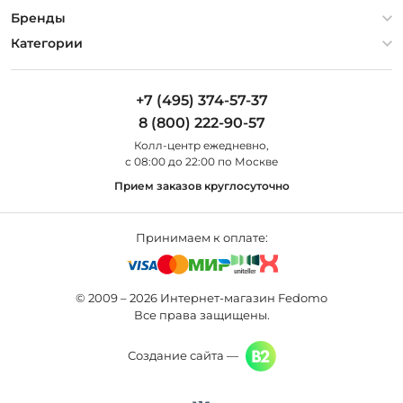
Гарантия
О компании
Бренды
Оплата и доставка
Контакты
Artelamp
Категории
Установка
Дизайнерам
Maytoni
Люстры
Полезная информация
Odeon Light
Бра
+7 (495) 374-57-37
Новости
St Luce
Торшеры
8 (800) 222-90-57
Вопросы и ответы
Favourite
Настольные лампы
Колл-центр eжедневно,
Наши магазины
Lightstar
Уличные светильники
с 08:00 до 22:00 по Москве
Карта сайта
Citilux
Споты
Прием заказов круглосуточно
Все бренды
Светильники
Принимаем к оплате:
© 2009 – 2026 Интернет-магазин Fedomo
Все права защищены.
Создание сайта —