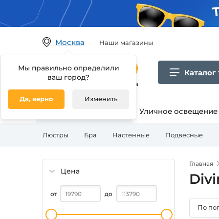
Москва
Наши магазины
Мы правильно определили
Каталог
ваш город?
Гипермаркет товаров для дома
Да, верно
Изменить
Освещение для дома
Уличное освещение
Люстры
Бра
Настенные
Подвесные
Главная
Цена
Div
от
до
По по