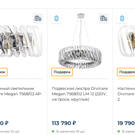
нный светильник
Подвесная люстра Divinare
Настенн
re Megan 7568/02 AP-
Megan 7568/02 LM-12 (220V,
Divinare
на тросе, круглые)
2
0 ₽
113 790 ₽
19 790
ичии 10 шт.
В наличии 10 шт.
В налич