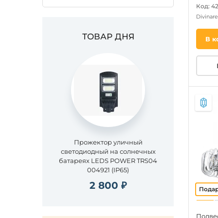
Код: 42
Divinar
ТОВАР ДНЯ
В к
Прожектор уличный
светодиодный на солнечных
батареях LEDS POWER TRS04
004921 (IP65)
2 800 ₽
Подве