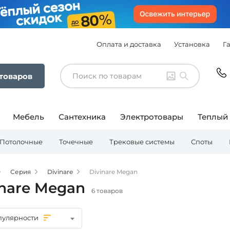
Оплата и доставка
Установка
Г
 товаров
Мебель
Сантехника
Электротовары
Теплый
Потолочные
Точечные
Трековые системы
Споты
Серия
Divinare
Divinare Megan
inare Megan
6 товаров
пулярности