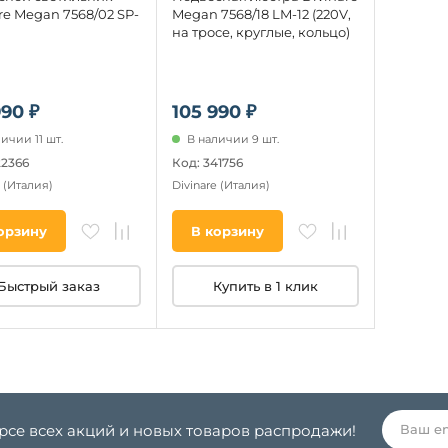
re Megan 7568/02 SP-
Megan 7568/18 LM-12 (220V,
на тросе, круглые, кольцо)
990 ₽
105 990 ₽
ичии 11 шт.
В наличии 9 шт.
22366
Код: 341756
e
(Италия)
Divinare
(Италия)
орзину
В корзину
Быстрый заказ
Купить в 1 клик
урсе всех акций и новых товаров распродажи!