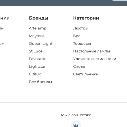
ании
Бренды
Категории
ии
Artelamp
Люстры
Maytoni
Бра
ам
Odeon Light
Торшеры
St Luce
Настольные лампы
Favourite
Уличные светильники
Lightstar
Споты
Citilux
Светильники
Все бренды
Мы в соц. сетях: