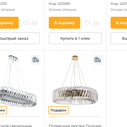
2113
Код: 422280
Код: 4221
e
(Италия)
Divinare
(Италия)
Divinare
(
орзину
В корзину
В ко
Быстрый заказ
Купить в 1 клик
Бы
сной светильник
Подвесная люстра Divinare