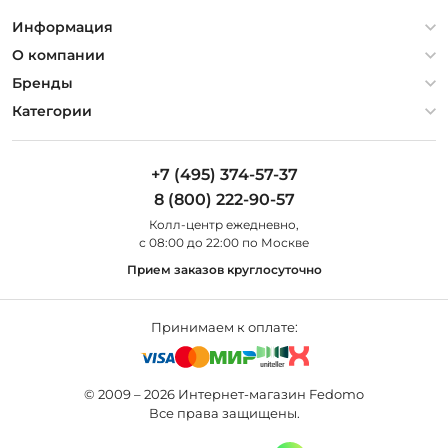
Информация
Политика конфиденциальности
О компании
Гарантия
О компании
Бренды
Оплата и доставка
Контакты
Artelamp
Категории
Установка
Дизайнерам
Maytoni
Люстры
Полезная информация
Odeon Light
Бра
+7 (495) 374-57-37
Новости
St Luce
Торшеры
8 (800) 222-90-57
Вопросы и ответы
Favourite
Настольные лампы
Колл-центр eжедневно,
Наши магазины
Lightstar
Уличные светильники
с 08:00 до 22:00 по Москве
Карта сайта
Citilux
Споты
Прием заказов круглосуточно
Все бренды
Светильники
Принимаем к оплате:
© 2009 – 2026 Интернет-магазин Fedomo
Все права защищены.