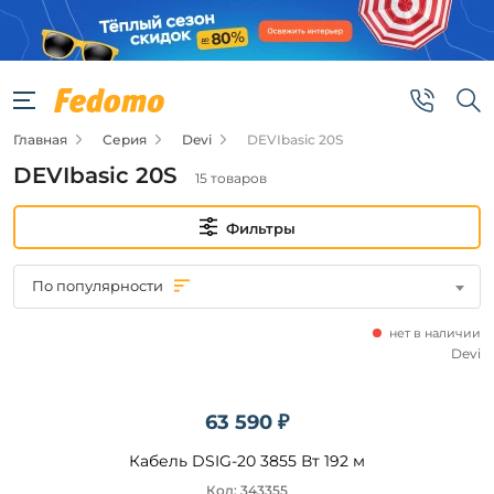
Фильтры
Цена
Главная
Серия
Devi
DEVIbasic 20S
от
DEVIbasic 20S
15 товаров
до
Фильтры
По популярности
нет в наличии
Бренд
Devi
Devi
63 590 ₽
Кабель DSIG-20 3855 Вт 192 м
Подобрать
Код: 343355
товары