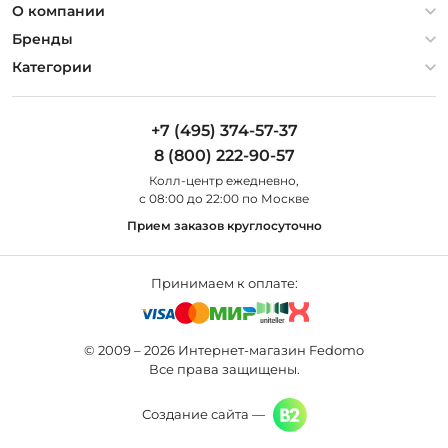
Политика конфиденциальности
О компании
Гарантия
О компании
Бренды
Оплата и доставка
Контакты
Artelamp
Категории
Установка
Дизайнерам
Maytoni
Люстры
Полезная информация
Odeon Light
Бра
+7 (495) 374-57-37
Новости
St Luce
Торшеры
8 (800) 222-90-57
Вопросы и ответы
Favourite
Настольные лампы
Колл-центр eжедневно,
Наши магазины
Lightstar
Уличные светильники
с 08:00 до 22:00 по Москве
Карта сайта
Citilux
Споты
Прием заказов круглосуточно
Все бренды
Светильники
Принимаем к оплате:
© 2009 – 2026 Интернет-магазин Fedomo
Все права защищены.
Создание сайта —