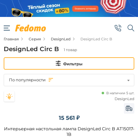
Фильтры
Цена
Главная
Серия
DesignLed
DesignLed Circ B
от
DesignLed Circ B
1 товар
до
Фильтры
По популярности
В наличии 5 шт.
Бренд
DesignLed
DesignLed
15 561 ₽
Интерьерная настольная лампа DesignLed Circ B AT15017-
Цвет
плафонов
1B