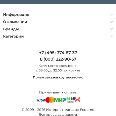
Информация
Политика конфиденциальности
О компании
Гарантия
О компании
Бренды
Оплата и доставка
Контакты
Artelamp
Категории
Установка
Дизайнерам
Maytoni
Люстры
Полезная информация
Odeon Light
Бра
+7 (495) 374-57-37
Новости
St Luce
Торшеры
8 (800) 222-90-57
Вопросы и ответы
Favourite
Настольные лампы
Колл-центр eжедневно,
Наши магазины
Lightstar
Уличные светильники
с 08:00 до 22:00 по Москве
Карта сайта
Citilux
Споты
Прием заказов круглосуточно
Все бренды
Светильники
Принимаем к оплате:
© 2009 – 2026 Интернет-магазин Fedomo
Все права защищены.