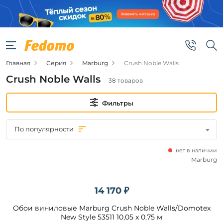
Фильтры
Цена
Главная
Серия
Marburg
Crush Noble Walls
от
Crush Noble Walls
38 товаров
до
Фильтры
По популярности
нет в наличии
Бренд
Marburg
Marburg
14 170 ₽
Обои виниловые Marburg Crush Noble Walls/Domotex
Подобрать
New Style 53511 10,05 x 0,75 м
товары