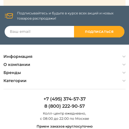
Подписывайтесь и будьте в курсе всех акций и новых
товаров распродажи!
ПОДПИСАТЬСЯ
Информация
Политика конфиденциальности
О компании
Гарантия
О компании
Бренды
Оплата и доставка
Контакты
Artelamp
Категории
Установка
Дизайнерам
Maytoni
Люстры
Полезная информация
Odeon Light
Бра
+7 (495) 374-57-37
Новости
St Luce
Торшеры
8 (800) 222-90-57
Вопросы и ответы
Favourite
Настольные лампы
Колл-центр eжедневно,
Наши магазины
Lightstar
Уличные светильники
с 08:00 до 22:00 по Москве
Карта сайта
Citilux
Споты
Прием заказов круглосуточно