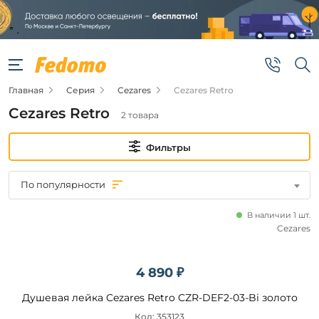
Фильтры
Цена
Главная
Серия
Cezares
Cezares Retro
от
Cezares Retro
2 товара
до
Фильтры
По популярности
В наличии 1 шт.
Бренд
Cezares
Cezares
4 890 ₽
Душевая лейка Cezares Retro CZR-DEF2-03-Bi золото
Наличие
Код: 353123