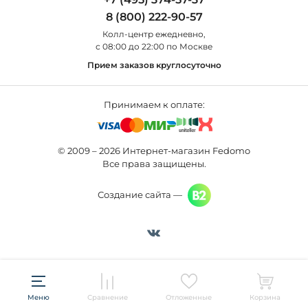
Новости
St Luce
Торшеры
8 (800) 222-90-57
Вопросы и ответы
Favourite
Настольные лампы
Колл-центр eжедневно,
Наши магазины
Lightstar
Уличные светильники
с 08:00 до 22:00 по Москве
Карта сайта
Citilux
Споты
Прием заказов круглосуточно
Все бренды
Светильники
Принимаем к оплате:
© 2009 – 2026 Интернет-магазин Fedomo
Все права защищены.
Создание сайта —
Меню
Сравнение
Отложенные
Корзина