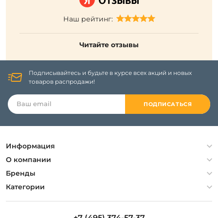
Наш рейтинг:
Читайте отзывы
Подписывайтесь и будьте в курсе всех акций и новых
товаров распродажи!
ПОДПИСАТЬСЯ
Информация
Политика конфиденциальности
О компании
Гарантия
О компании
Бренды
Оплата и доставка
Контакты
Artelamp
Категории
Установка
Дизайнерам
Maytoni
Люстры
Полезная информация
Odeon Light
Бра
+7 (495) 374-57-37