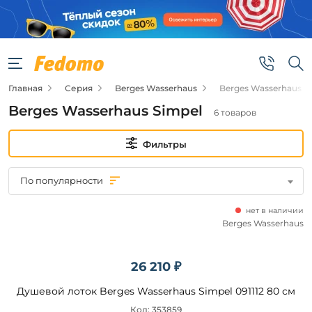
Фильтры
Цена
Главная
Серия
Berges Wasserhaus
Berges Wasserhaus S
от
Berges Wasserhaus Simpel
6 товаров
до
Фильтры
По популярности
нет в наличии
Бренд
Berges Wasserhaus
Berges
Wasserhaus
26 210 ₽
Душевой лоток Berges Wasserhaus Simpel 091112 80 см
Код: 353859
Подобрать