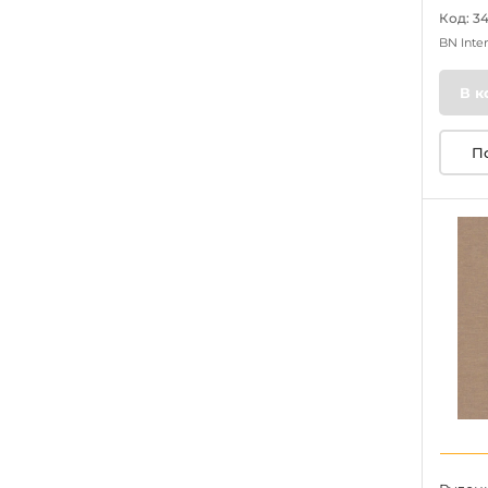
Код: 3
BN Inte
В к
П