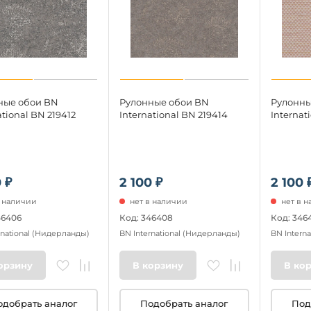
ные обои BN
Рулонные обои BN
Рулонны
ational BN 219412
International BN 219414
Internat
 ₽
2 100 ₽
2 100 
в наличии
нет в наличии
нет в 
46406
Код: 346408
Код: 346
rnational
(Нидерланды)
BN International
(Нидерланды)
BN Interna
орзину
В корзину
В ко
одобрать аналог
Подобрать аналог
Под