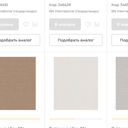
46410
Код: 346429
Код: 346
rnational
(Нидерланды)
BN International
(Нидерланды)
BN Interna
орзину
В корзину
В ко
одобрать аналог
Подобрать аналог
Под