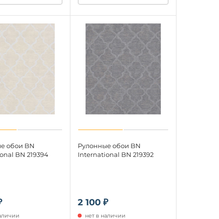
е обои BN
Рулонные обои BN
ional BN 219394
International BN 219392
₽
2 100 ₽
наличии
нет в наличии