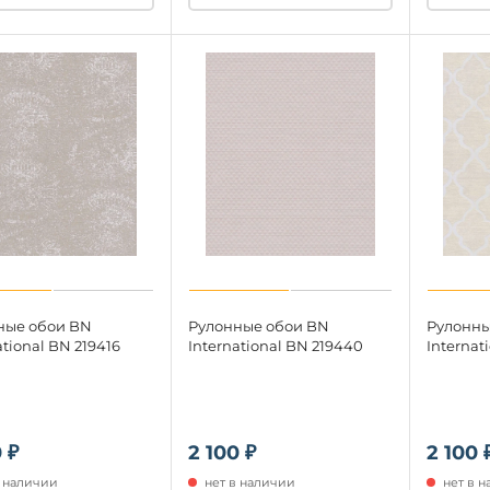
ные обои BN
Рулонные обои BN
Рулонны
ational BN 219416
International BN 219440
Internat
 ₽
2 100 ₽
2 100 
в наличии
нет в наличии
нет в 