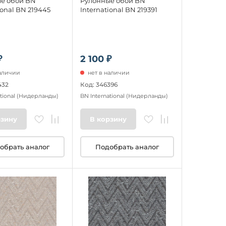
е обои BN
Рулонные обои BN
ional BN 219445
International BN 219391
₽
2 100 ₽
наличии
нет в наличии
432
Код: 346396
tional
(Нидерланды)
BN International
(Нидерланды)
рзину
В корзину
обрать аналог
Подобрать аналог