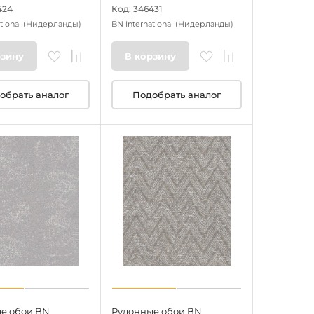
424
Код: 346431
tional
(Нидерланды)
BN International
(Нидерланды)
рзину
В корзину
обрать аналог
Подобрать аналог
е обои BN
Рулонные обои BN