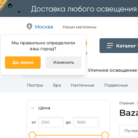
Москва
Наши магазины
Мы правильно определили
Каталог
ваш город?
Гипермаркет товаров для дома
Да, верно
Изменить
Освещение для дома
Уличное освещение
Люстры
Бра
Настенные
Подвесные
Главная
Цена
Baz
от
до
По по