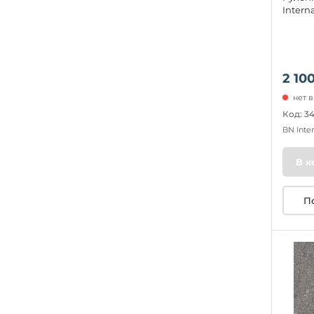
Intern
2 100
нет 
Код: 3
BN Inte
В к
П