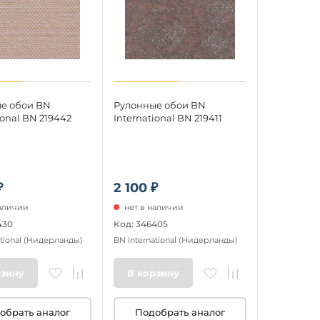
е обои BN
Рулонные обои BN
ional BN 219442
International BN 219411
₽
2 100 ₽
наличии
нет в наличии
430
Код: 346405
tional
(Нидерланды)
BN International
(Нидерланды)
рзину
В корзину
обрать аналог
Подобрать аналог