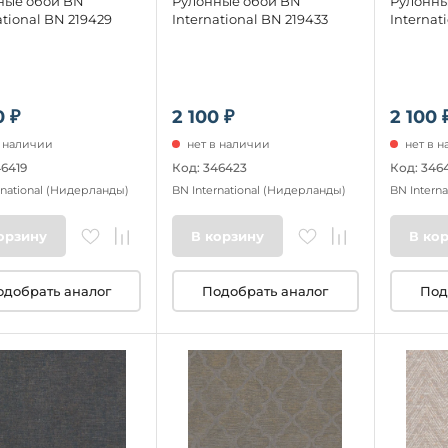
ные обои BN
Рулонные обои BN
Рулонны
ational BN 219429
International BN 219433
Internat
0 ₽
2 100 ₽
2 100 
в наличии
нет в наличии
нет в 
46419
Код: 346423
Код: 346
rnational
(Нидерланды)
BN International
(Нидерланды)
BN Interna
орзину
В корзину
В ко
одобрать аналог
Подобрать аналог
Под