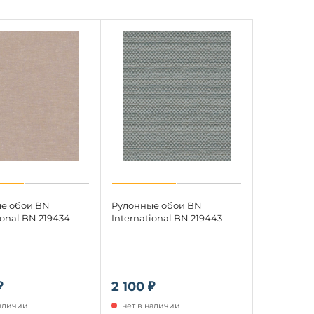
е обои BN
Рулонные обои BN
ional BN 219434
International BN 219443
₽
2 100 ₽
наличии
нет в наличии