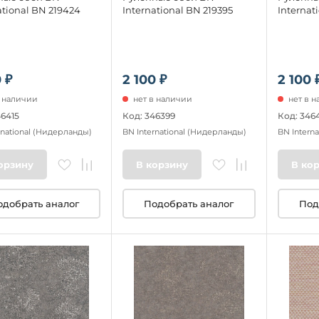
ational BN 219424
International BN 219395
Internat
 ₽
2 100 ₽
2 100 
в наличии
нет в наличии
нет в 
46415
Код: 346399
Код: 346
rnational
(Нидерланды)
BN International
(Нидерланды)
BN Interna
орзину
В корзину
В ко
одобрать аналог
Подобрать аналог
Под