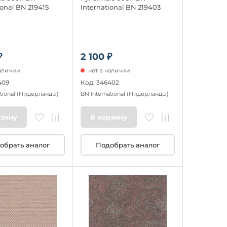
ional BN 219415
International BN 219403
₽
2 100 ₽
наличии
нет в наличии
409
Код: 346402
tional
(Нидерланды)
BN International
(Нидерланды)
рзину
В корзину
обрать аналог
Подобрать аналог