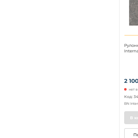
Рулон
Intern
2 100
нет 
Код: 3
BN Inte
В к
П