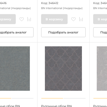
46416
Код: 346412
Код: 346
rnational
(Нидерланды)
BN International
(Нидерланды)
BN Interna
орзину
В корзину
В ко
одобрать аналог
Подобрать аналог
Под
ные обои BN
Рулонные обои BN
Рулонны