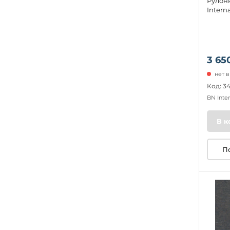
Рулон
Intern
3 65
нет 
Код: 3
BN Inte
В к
П