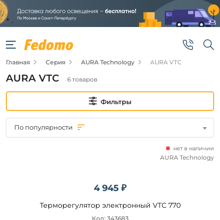
Фильтры
Цена
Главная
Серия
AURA Technology
AURA VTC
от
AURA VTC
6 товаров
до
Фильтры
По популярности
нет в наличии
Бренд
AURA Technology
AURA
Technology
4 945 ₽
Терморегулятор электронный VTC 770
Код: 343683
Подобрать