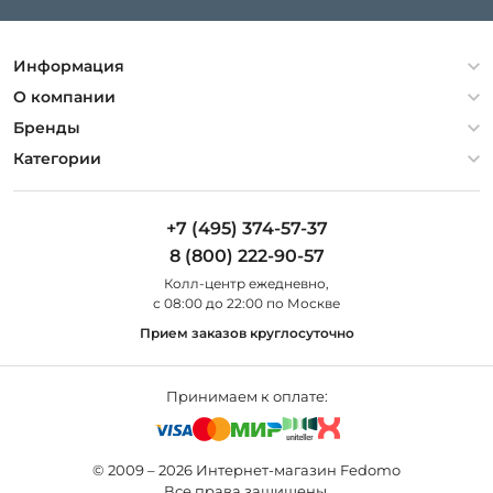
Информация
Политика конфиденциальности
О компании
Гарантия
О компании
Бренды
Оплата и доставка
Контакты
Artelamp
Категории
Установка
Дизайнерам
Maytoni
Люстры
Полезная информация
Odeon Light
Бра
+7 (495) 374-57-37
Новости
St Luce
Торшеры
8 (800) 222-90-57
Вопросы и ответы
Favourite
Настольные лампы
Колл-центр eжедневно,
Наши магазины
Lightstar
Уличные светильники
с 08:00 до 22:00 по Москве
Карта сайта
Citilux
Споты
Прием заказов круглосуточно
Все бренды
Светильники
Принимаем к оплате:
© 2009 – 2026 Интернет-магазин Fedomo
Все права защищены.