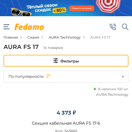
Фильтры
Цена
Главная
Серия
AURA Technology
AURA FS 17
от
AURA FS 17
14 товаров
до
Фильтры
По популярности
В наличии 100 шт.
Бренд
AURA Technology
AURA
Technology
4 373 ₽
Секция кабельная AURA FS 17-6
Наличие
Код: 343660