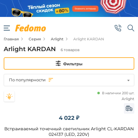
Фильтры
Цена
Главная
Серия
Arlight
Arlight KARDAN
от
Arlight KARDAN
6 товаров
до
Фильтры
По популярности
В наличии 200 шт.
Бренд
Arlight
Arlight
4 022 ₽
Встраиваемый точечный светильник Arlight CL-KARDAN
Цвет
плафонов
024137 (LED, 220V)