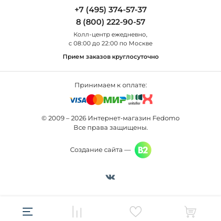
Odeon Light
Бра
+7 (495) 374-57-37
Новости
St Luce
Торшеры
8 (800) 222-90-57
Вопросы и ответы
Favourite
Настольные лампы
Колл-центр eжедневно,
Наши магазины
Lightstar
Уличные светильники
с 08:00 до 22:00 по Москве
Карта сайта
Citilux
Споты
Прием заказов круглосуточно
Все бренды
Светильники
Принимаем к оплате:
© 2009 – 2026 Интернет-магазин Fedomo
Все права защищены.
Создание сайта —