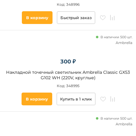
Код: 348996
Цвет
основания
В корзину
Быстрый заказ
Стиль
В наличии 500 шт.
Ambrella
Наличие
300 ₽
Подобрать
товары
Накладной точечный светильник Ambrella Classic GX53
G102 WH (220V, круглые)
Код: 348995
В корзину
Купить в 1 клик
В наличии 500 шт.
Ambrella