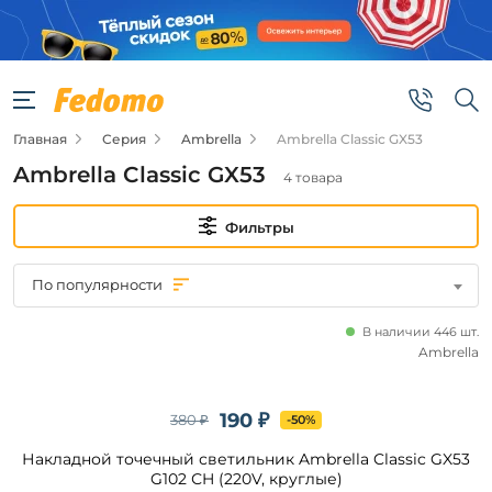
Фильтры
Цена
Главная
Серия
Ambrella
Ambrella Classic GX53
от
Ambrella Classic GX53
4 товара
до
Фильтры
По популярности
В наличии 446 шт.
Бренд
Ambrella
Ambrella
190 ₽
380 ₽
-50%
Накладной точечный светильник Ambrella Classic GX53
Цвет
плафонов
G102 СH (220V, круглые)