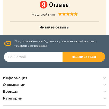
Наш рейтинг:
Читайте отзывы
Подписывайтесь и будьте в курсе всех акций и новых
товаров распродажи!
ПОДПИСАТЬСЯ
Информация
Политика конфиденциальности
О компании
Гарантия
О компании
Бренды
Оплата и доставка
Контакты
Artelamp
Категории
Установка
Дизайнерам
Maytoni
Люстры
Полезная информация