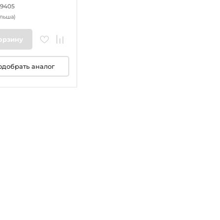
39405
льша)
орзину
одобрать аналог