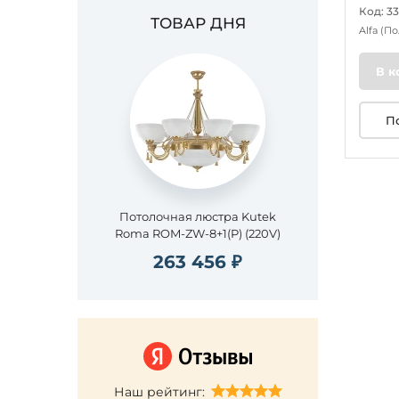
Код: 3
ТОВАР ДНЯ
Alfa
(По
В к
П
Потолочная люстра Kutek
Roma ROM-ZW-8+1(P) (220V)
263 456 ₽
Наш рейтинг: