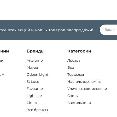
урсе всех акций и новых товаров распродажи!
ании
Бренды
Категории
ии
Artelamp
Люстры
Maytoni
Бра
ам
Odeon Light
Торшеры
St Luce
Настольные лампы
Favourite
Уличные светильники
Lightstar
Споты
Citilux
Светильники
Все бренды