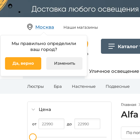
Москва
Наши магазины
Мы правильно определили
Каталог
ваш город?
Гипермаркет товаров для дома
Да, верно
Изменить
Освещение для дома
Уличное освещение
Люстры
Бра
Настенные
Подвесные
Главная
Цена
Alfa
от
до
По по