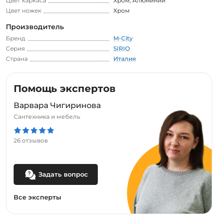
Цвет каркаса
Хром
,
Алюминий
Цвет ножек
Хром
Производитель
Бренд
M-City
Серия
SIRIO
Страна
Италия
Помощь экспертов
Варвара Чигиринова
Сантехника и мебель
26 отзывов
Задать вопрос
Все эксперты