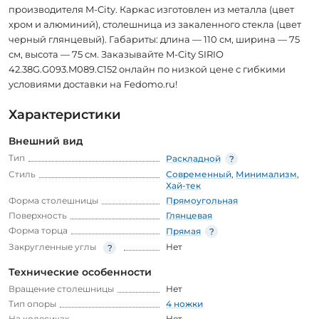
производителя M-City. Каркас изготовлен из металла (цвет
хром и алюминий), столешница из закаленного стекла (цвет
черный глянцевый). Габариты: длина — 110 см, ширина — 75
см, высота — 75 см. Заказывайте M-City SIRIO
42.38G.G093.M089.C152 онлайн по низкой цене с гибкими
условиями доставки на Fedomo.ru!
Характеристики
Внешний вид
Тип
Раскладной
Стиль
Современный
,
Минимализм
,
Хай-тек
Форма столешницы
Прямоугольная
Поверхность
Глянцевая
Форма торца
Прямая
Закругленные углы
Нет
Технические особенности
Вращение столешницы
Нет
Тип опоры
4 ножки
На колесиках
Нет