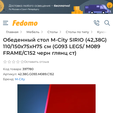
Главная
Мебель
Столы
Столы по типу
Кухонные
Обеденный стол M-City SIRIO (42,38G)
110/150х75хН75 см (G093 LEGS/ M089
FRAME/C152 черн глянц ст)
Оставить отзыв
Код товара:
397780
Артикул:
42.38G.G093.M089.C152
Бренд:
M-City