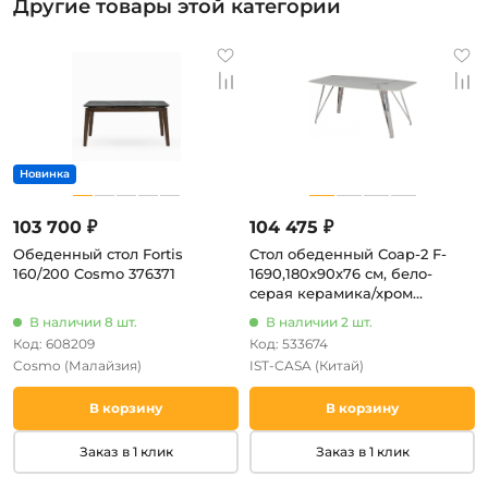
Другие товары этой категории
103 700 ₽
104 475 ₽
Обеденный стол Fortis
Стол обеденный Соар-2 F-
160/200 Cosmo 376371
1690,180х90х76 см, бело-
серая керамика/хром
серебро IST-CASA
В наличии 8 шт.
В наличии 2 шт.
Код: 608209
Код: 533674
Cosmo
(Малайзия)
IST-CASA
(Китай)
В корзину
В корзину
Заказ в 1 клик
Заказ в 1 клик