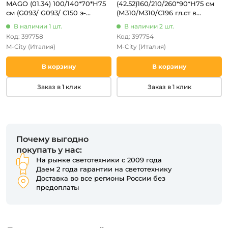
MAGO (01.34) 100/140*70*Н75
(42.52)160/210/260*90*Н75 см
см (G093/ G093/ С150 э-
(М310/M310/С196 гл.ст в
бел.глянц.стекло+L072 ал)
цв.антр/L045 антр)
В наличии 1 шт.
В наличии 2 шт.
Код: 397758
Код: 397754
M-City
(Италия)
M-City
(Италия)
В корзину
В корзину
Заказ в 1 клик
Заказ в 1 клик
Почему выгодно
покупать у нас:
На рынке светотехники с 2009 года
Даем 2 года гарантии на светотехнику
Доставка во все регионы России без
предоплаты