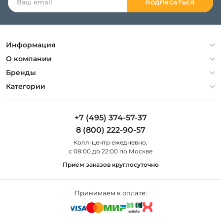
ПОДПИСАТЬСЯ
Информация
Политика конфиденциальности
О компании
Гарантия
О компании
Бренды
Оплата и доставка
Контакты
Artelamp
Категории
Установка
Дизайнерам
Maytoni
Люстры
Полезная информация
Odeon Light
Бра
+7 (495) 374-57-37
Новости
St Luce
Торшеры
8 (800) 222-90-57
Вопросы и ответы
Favourite
Настольные лампы
Колл-центр eжедневно,
Наши магазины
Lightstar
Уличные светильники
с 08:00 до 22:00 по Москве
Карта сайта
Citilux
Споты
Прием заказов круглосуточно
Все бренды
Светильники
Принимаем к оплате: