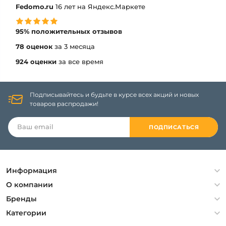
Fedomo.ru
16 лет на Яндекс.Маркете
95% положительных отзывов
78 оценок
за 3 месяца
924 оценки
за все время
Подписывайтесь и будьте в курсе всех акций и новых
товаров распродажи!
ПОДПИСАТЬСЯ
Информация
Политика конфиденциальности
О компании
Гарантия
О компании
Бренды
Оплата и доставка
Контакты
Artelamp
Категории
Установка
Дизайнерам
Maytoni
Люстры