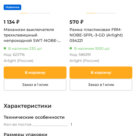
1 134 ₽
570 ₽
Механизм выключателя
Рамка пластиковая FRM-
трехклавишный
NOBE-SFPL-3-GD (Arlight)
непроходной SWT-NOBE-
054221
MK03-SFPL-CA (230V, 10A)
В наличии 230 шт.
В наличии 1000 шт.
(Arlight, Кашемир) 061797
Код: 623716
Код: 586391
Arlight
(Россия)
Arlight
(Россия)
В корзину
В корзину
Заказ в 1 клик
Заказ в 1 клик
Характеристики
Технические особенности
Кол-во постов
1
Размеры упаковки