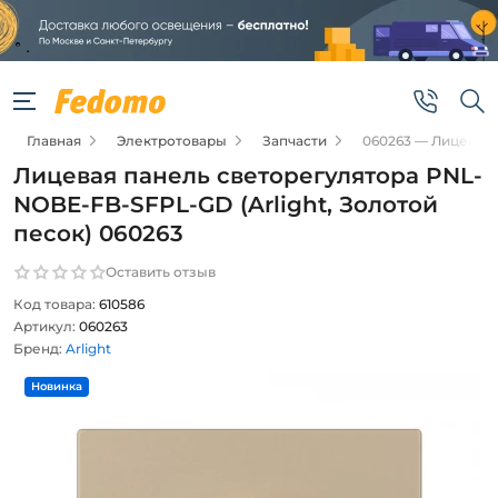
Главная
Электротовары
Запчасти
060263 — Лицевая 
Лицевая панель светорегулятора PNL-
NOBE-FB-SFPL-GD (Arlight, Золотой
песок) 060263
Оставить отзыв
Код товара:
610586
Артикул:
060263
Бренд:
Arlight