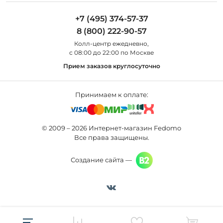
Полезная информация
Odeon Light
Бра
+7 (495) 374-57-37
Новости
St Luce
Торшеры
8 (800) 222-90-57
Вопросы и ответы
Favourite
Настольные лампы
Колл-центр eжедневно,
Наши магазины
Lightstar
Уличные светильники
с 08:00 до 22:00 по Москве
Карта сайта
Citilux
Споты
Прием заказов круглосуточно
Все бренды
Светильники
Принимаем к оплате:
© 2009 – 2026 Интернет-магазин Fedomo
Все права защищены.
Создание сайта —