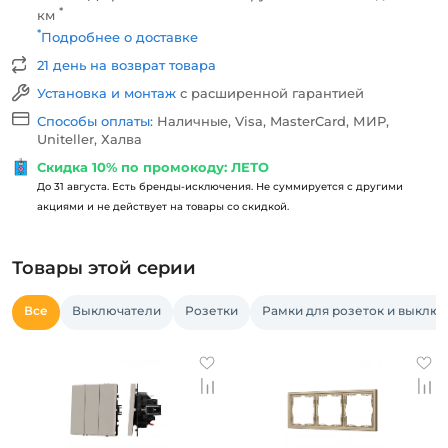
*
км
*
Подробнее о доставке
21 день на возврат товара
Установка и монтаж
с расширенной гарантией
Способы оплаты:
Наличные, Visa, MasterCard, МИР,
Uniteller, Халва
Скидка 10% по промокоду: ЛЕТО
До 31 августа. Есть бренды-исключения. Не суммируется с другими
акциями и не действует на товары со скидкой.
Товары этой серии
Все
Выключатели
Розетки
Рамки для розеток и выклю