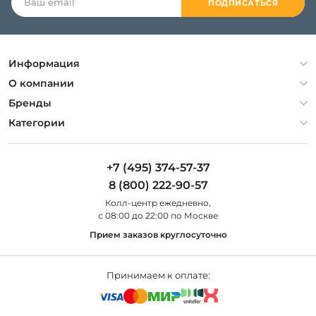
ПОДПИСАТЬСЯ
Информация
Политика конфиденциальности
О компании
Гарантия
О компании
Бренды
Оплата и доставка
Контакты
Artelamp
Категории
Установка
Дизайнерам
Maytoni
Люстры
Полезная информация
Odeon Light
Бра
+7 (495) 374-57-37
Новости
St Luce
Торшеры
8 (800) 222-90-57
Вопросы и ответы
Favourite
Настольные лампы
Колл-центр eжедневно,
Наши магазины
Lightstar
Уличные светильники
с 08:00 до 22:00 по Москве
Карта сайта
Citilux
Споты
Прием заказов круглосуточно
Все бренды
Светильники
Принимаем к оплате: