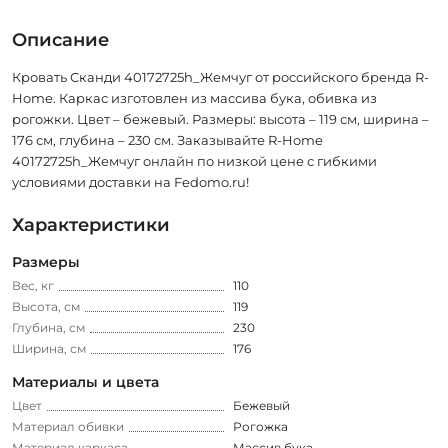
Описание
Кровать Сканди 40172725h_Жемчуг от российского бренда R-
Home. Каркас изготовлен из массива бука, обивка из
рогожки. Цвет – бежевый. Размеры: высота – 119 см, ширина –
176 см, глубина – 230 см. Заказывайте R-Home
40172725h_Жемчуг онлайн по низкой цене с гибкими
условиями доставки на Fedomo.ru!
Характеристики
Размеры
Вес, кг
110
Высота, см
119
Глубина, см
230
Ширина, см
176
Материалы и цвета
Цвет
Бежевый
Материал обивки
Рогожка
Материал каркаса
Массив бука