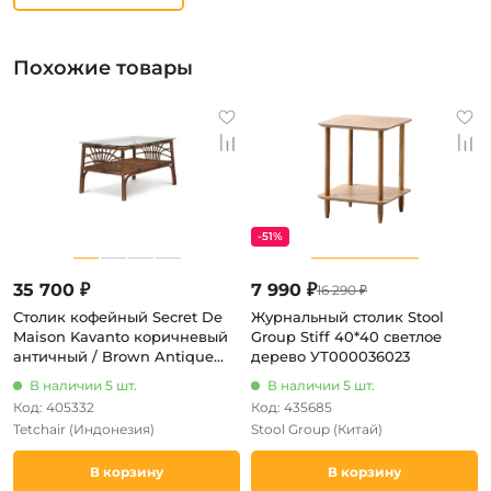
Похожие товары
-51%
35 700 ₽
7 990 ₽
16 290 ₽
Столик кофейный Secret De
Журнальный столик Stool
Maison Kavanto коричневый
Group Stiff 40*40 светлое
античный / Brown Antique
дерево УТ000036023
(натуральный ротанг)
В наличии 5 шт.
В наличии 5 шт.
Код: 405332
Код: 435685
Tetchair
(Индонезия)
Stool Group
(Китай)
В корзину
В корзину