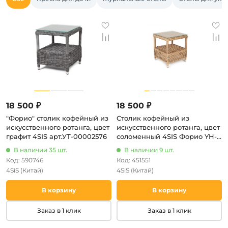
18 500 ₽
18 500 ₽
"Форио" столик кофейный из
Столик кофейный из
искусственного ротанга, цвет
искусственного ротанга, цвет
графит 4SIS арт.УТ-00002576
соломенный 4SIS Форио YH-
S4676W-2
В наличии 35 шт.
В наличии 9 шт.
Код: 590746
Код: 451551
4SiS
(Китай)
4SiS
(Китай)
В корзину
В корзину
Заказ в 1 клик
Заказ в 1 клик