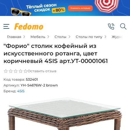
Главная
Мебель
Столы
Столы по типу
Журнальн
"Форио" столик кофейный из
искусственного ротанга, цвет
коричневый 4SIS арт.УТ-00001061
Оставить отзыв
Код товара:
532401
Артикул:
YH-S4676W-2 brown
Бренд:
4SiS