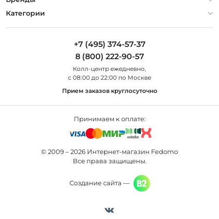
Оплата и доставка
Контакты
Artelamp
Категории
Установка
Дизайнерам
Maytoni
Люстры
Полезная информация
Odeon Light
Бра
+7 (495) 374-57-37
Новости
St Luce
Торшеры
8 (800) 222-90-57
Вопросы и ответы
Favourite
Настольные лампы
Колл-центр eжедневно,
Наши магазины
Lightstar
Уличные светильники
с 08:00 до 22:00 по Москве
Карта сайта
Citilux
Споты
Прием заказов круглосуточно
Все бренды
Светильники
Принимаем к оплате:
© 2009 – 2026 Интернет-магазин Fedomo
Все права защищены.
Создание сайта —